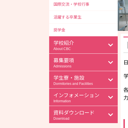
国際交流・学校行事
活躍する卒業生
奨学金
学校紹介
About CBC
募集要項
Admissions
学生寮・施設
Dormitories and Facilities
インフォメーション
Information
資料ダウンロード
Download