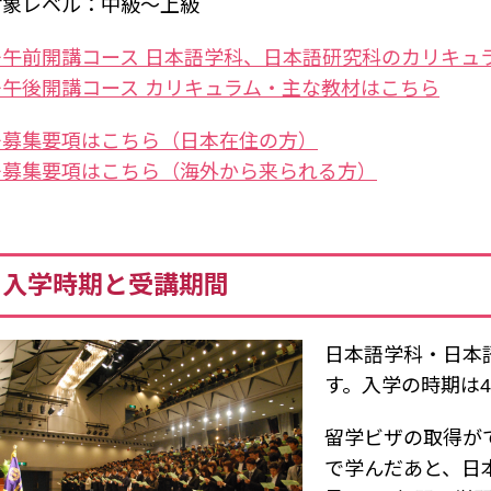
対象レベル：中級～上級
≫午前開講コース 日本語学科、日本語研究科のカリキュ
≫午後開講コース カリキュラム・主な教材はこちら
≫募集要項はこちら（日本在住の方）
≫募集要項はこちら（海外から来られる方）
入学時期と受講期間
日本語学科・日本
す。入学の時期は4
留学ビザの取得が
で学んだあと、日