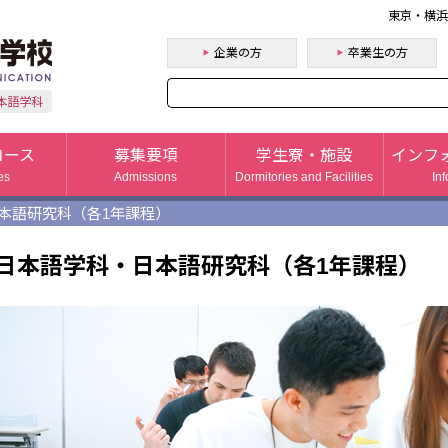
東京・横浜
学校法人 深堀学園 外語ビジネス専門学校（CBC
企業の方
卒業生の方
コース
募集要項
学生寮・施設
インフ
es
Admissions
Dormitories and Facilities
In
本語研究科（各1年課程）
日本語学科・日本語研究科（各1年課程）