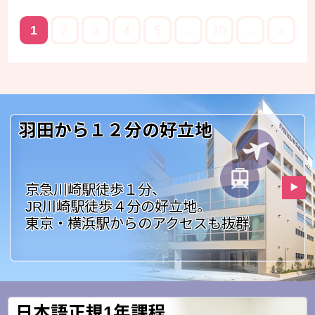
1
2
3
4
5
...
10
...
»
羽田から１２分の好立地
京急川崎駅徒歩１分、
JR川崎駅徒歩４分の好立地。
東京・横浜駅からのアクセスも抜群
日本語正規1年課程